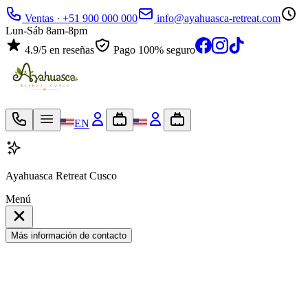
Ventas · +51 900 000 000
info@ayahuasca-retreat.com
Lun-Sáb 8am-8pm
4.9/5 en reseñas
Pago 100% seguro
EN
Ayahuasca Retreat Cusco
Menú
Más información de contacto
Mi maleta de viaje